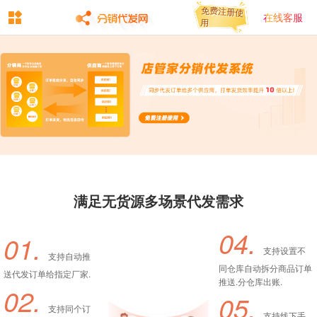
免费注册使
免费注册使
在线客服
用
用
满足无货源多场景代发需求
04.
01.
支持设置不
支持自动推
同仓库自动拆分商品订单
送代发订单给指定厂家.
推送.分仓库出账.
02.
05.
支持同个订
支持线下手