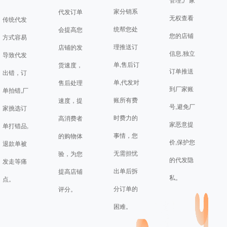
家分销系
代发订单
无权查看
传统代发
统帮您处
会提高您
您的店铺
方式容易
理推送订
店铺的发
信息,独立
导致代发
单,售后订
货速度，
订单推送
出错，订
单,代发对
售后处理
到厂家账
单拍错,厂
账所有费
速度，提
号,避免厂
家挑选订
时费力的
高消费者
家恶意提
单打错品,
事情，您
的购物体
价,保护您
退款单被
无需担忧
验，为您
的代发隐
发走等痛
出单后拆
提高店铺
私。
点。
分订单的
评分。
困难。